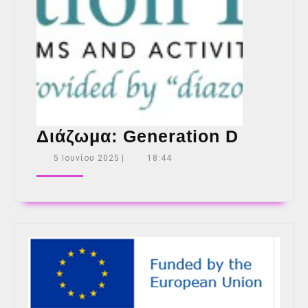
Διάζωμ
Διάζωμα: Generation D
Generat
5
5 Ιουνίου 2025
|
18:44
Ιουνίου
D
2025