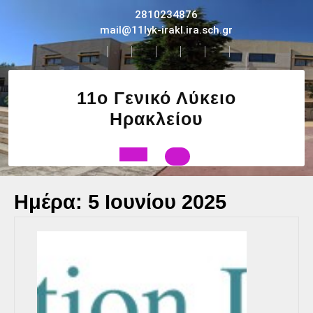
Skip
2810234876
to
mail@11lyk-irakl.ira.sch.gr
content
11ο Γενικό Λύκειο
Ηρακλείου
Open
Ημέρα:
5 Ιουνίου 2025
Button