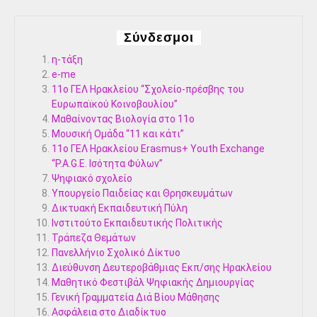
Σύνδεσμοι
η-τάξη
e-me
11ο ΓΕΛ Ηρακλείου “Σχολείο-πρέσβης του
Ευρωπαϊκού Κοινοβουλίου”
Μαθαίνοντας Βιολογία στο 11ο
Μουσική Ομάδα “11 και κάτι”
11ο ΓΕΛ Ηρακλείου Erasmus+ Youth Exchange
“P.A.G.E. Ισότητα Φύλων”
Ψηφιακό σχολείο
Υπουργείο Παιδείας και Θρησκευμάτων
Δικτυακή Εκπαιδευτική Πύλη
Ινστιτούτο Εκπαιδευτικής Πολιτικής
Τράπεζα Θεμάτων
Πανελλήνιο Σχολικό Δίκτυο
Διεύθυνση Δευτεροβάθμιας Εκπ/σης Ηρακλείου
Μαθητικό Φεστιβάλ Ψηφιακής Δημιουργίας
Γενική Γραμματεία Διά Βίου Μάθησης
Ασφάλεια στο Διαδίκτυο