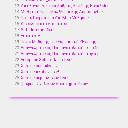
Διεύθυνση Δευτεροβάθμιας Εκπ/σης Ηρακλείου
Μαθητικό Φεστιβάλ Ψηφιακής Δημιουργίας
Γενική Γραμματεία Διά Βίου Μάθησης
Ασφάλεια στο Διαδίκτυο
SaferInternet4kids
Erasmus+
Γωνιά Μάθησης της Ευρωπαϊκής Ένωσης
Επαγγελματικός Προσανατολισμός-sep4u
Επαγγελματικός Προσανατολισμός-mysep
European School Radio-Live!
Χάρτης σεισμών-Live!
Χάρτης πλοίων-Live!
Χάρτης αεροπλάνων-Live!
Γραφείο Σχολικών Δραστηριοτήτων