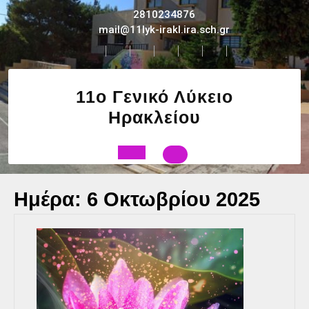
Skip
2810234876
to
mail@11lyk-irakl.ira.sch.gr
content
11ο Γενικό Λύκειο
Ηρακλείου
Open
Ημέρα:
6 Οκτωβρίου 2025
Button