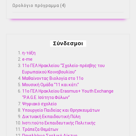
Ωρολόγιο πρόγραμμα
(4)
Σύνδεσμοι
η-τάξη
e-me
11ο ΓΕΛ Ηρακλείου “Σχολείο-πρέσβης του
Ευρωπαϊκού Κοινοβουλίου”
Μαθαίνοντας Βιολογία στο 11ο
Μουσική Ομάδα “11 και κάτι”
11ο ΓΕΛ Ηρακλείου Erasmus+ Youth Exchange
“P.A.G.E. Ισότητα Φύλων”
Ψηφιακό σχολείο
Υπουργείο Παιδείας και Θρησκευμάτων
Δικτυακή Εκπαιδευτική Πύλη
Ινστιτούτο Εκπαιδευτικής Πολιτικής
Τράπεζα Θεμάτων
Πανελλήνιο Σχολικό Δίκτυο