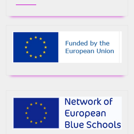
Οκτωβρίου
τη
2024
διδασκαλί
του
μαθήματος
της
Φιλοσοφία
2024-
25