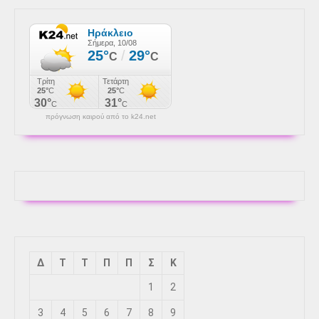
πρόγνωση καιρού από το k24.net
Δ
Τ
Τ
Π
Π
Σ
Κ
1
2
3
4
5
6
7
8
9