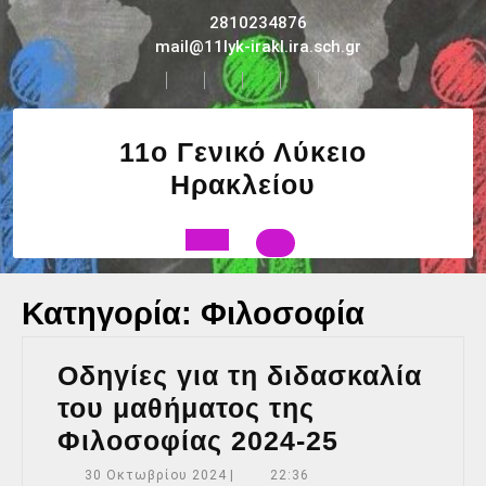
Skip
2810234876
to
mail@11lyk-irakl.ira.sch.gr
content
11ο Γενικό Λύκειο
Ηρακλείου
Open
Κατηγορία:
Φιλοσοφία
Button
Οδηγίες για τη διδασκαλία
του μαθήματος της
Οδηγίες
Φιλοσοφίας 2024-25
για
30
30 Οκτωβρίου 2024
|
22:36