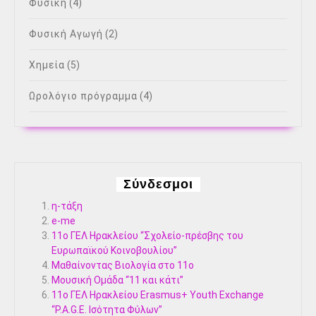
Φυσική
(4)
Φυσική Αγωγή
(2)
Χημεία
(5)
Ωρολόγιο πρόγραμμα
(4)
Σύνδεσμοι
η-τάξη
e-me
11ο ΓΕΛ Ηρακλείου “Σχολείο-πρέσβης του
Ευρωπαϊκού Κοινοβουλίου”
Μαθαίνοντας Βιολογία στο 11ο
Μουσική Ομάδα “11 και κάτι”
11ο ΓΕΛ Ηρακλείου Erasmus+ Youth Exchange
“P.A.G.E. Ισότητα Φύλων”