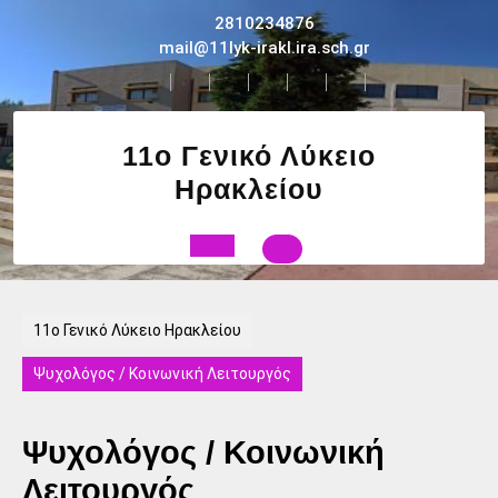
Skip
2810234876
to
mail@11lyk-irakl.ira.sch.gr
content
11ο Γενικό Λύκειο
Ηρακλείου
Open
Button
11ο Γενικό Λύκειο Ηρακλείου
Ψυχολόγος / Κοινωνική Λειτουργός
Ψυχολόγος / Κοινωνική
Λειτουργός