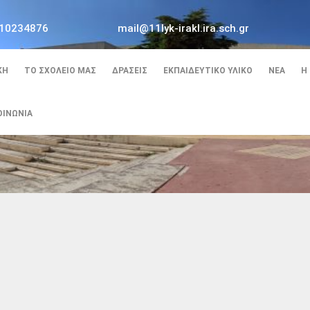
10234876
mail@11lyk-irakl.ira.sch.gr
ΚΉ
ΤΟ ΣΧΟΛΕΊΟ ΜΑΣ
ΔΡΆΣΕΙΣ
ΕΚΠΑΙΔΕΥΤΙΚΌ ΥΛΙΚΌ
ΝΈΑ
Η
ΟΙΝΩΝΊΑ