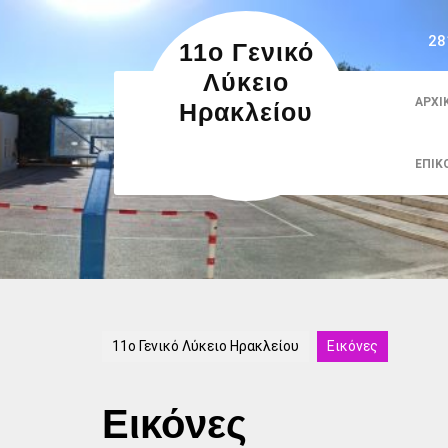
Skip
to
28
11ο Γενικό
content
Λύκειο
ΑΡΧΙ
Ηρακλείου
ΕΠΙΚ
11ο Γενικό Λύκειο Ηρακλείου
Εικόνες
Εικόνες