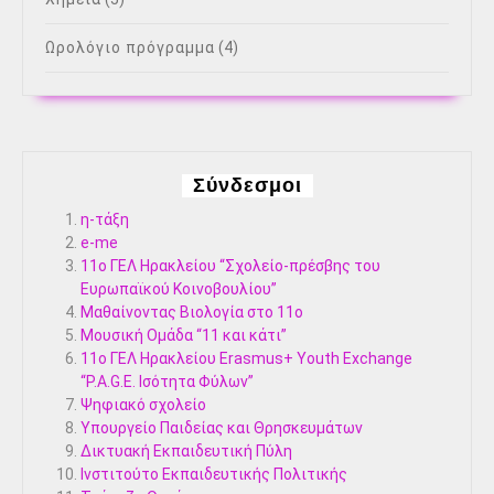
Ωρολόγιο πρόγραμμα
(4)
Σύνδεσμοι
η-τάξη
e-me
11ο ΓΕΛ Ηρακλείου “Σχολείο-πρέσβης του
Ευρωπαϊκού Κοινοβουλίου”
Μαθαίνοντας Βιολογία στο 11ο
Μουσική Ομάδα “11 και κάτι”
11ο ΓΕΛ Ηρακλείου Erasmus+ Youth Exchange
“P.A.G.E. Ισότητα Φύλων”
Ψηφιακό σχολείο
Υπουργείο Παιδείας και Θρησκευμάτων
Δικτυακή Εκπαιδευτική Πύλη
Ινστιτούτο Εκπαιδευτικής Πολιτικής