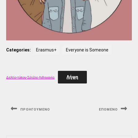
Categories:
Erasmus+
Everyone is Someone
Λήψη
Δελτίο-τύπου-Σιλάλε-Λιθουανία
Πλοήγηση
άρθρων
ΠΡΟΗΓΟΎΜΕΝΟ
ΕΠΟΜΈΝΟ
Previous
Next
post:
post: