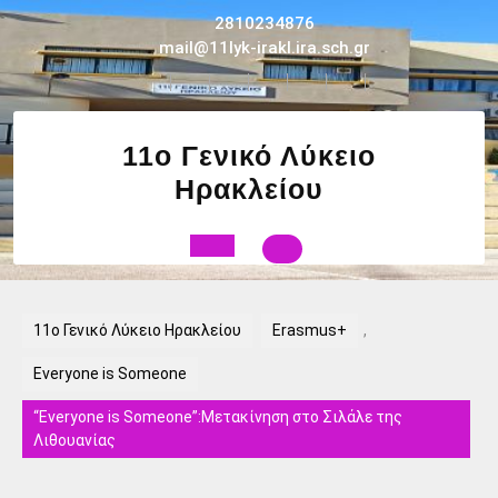
Skip
2810234876
to
mail@11lyk-irakl.ira.sch.gr
content
11ο Γενικό Λύκειο
Ηρακλείου
Open
Button
11ο Γενικό Λύκειο Ηρακλείου
Erasmus+
,
Everyone is Someone
“Everyone is Someone”:Μετακίνηση στο Σιλάλε της
Λιθουανίας