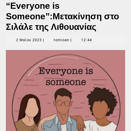
“Everyone is
Someone”:Μετακίνηση στο
Σιλάλε της Λιθουανίας
2
tomioan
2 Μαΐου 2023
|
tomioan
|
12:44
Μαΐου
2023