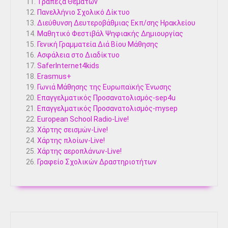
Τράπεζα Θεμάτων
Πανελλήνιο Σχολικό Δίκτυο
Διεύθυνση Δευτεροβάθμιας Εκπ/σης Ηρακλείου
Μαθητικό Φεστιβάλ Ψηφιακής Δημιουργίας
Γενική Γραμματεία Διά Βίου Μάθησης
Ασφάλεια στο Διαδίκτυο
SaferInternet4kids
Erasmus+
Γωνιά Μάθησης της Ευρωπαϊκής Ένωσης
Επαγγελματικός Προσανατολισμός-sep4u
Επαγγελματικός Προσανατολισμός-mysep
European School Radio-Live!
Χάρτης σεισμών-Live!
Χάρτης πλοίων-Live!
Χάρτης αεροπλάνων-Live!
Γραφείο Σχολικών Δραστηριοτήτων