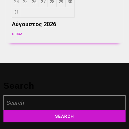
24
25
26
27
28
29
30
31
Αύγουστος 2026
« Ιούλ
Search
Search
for: