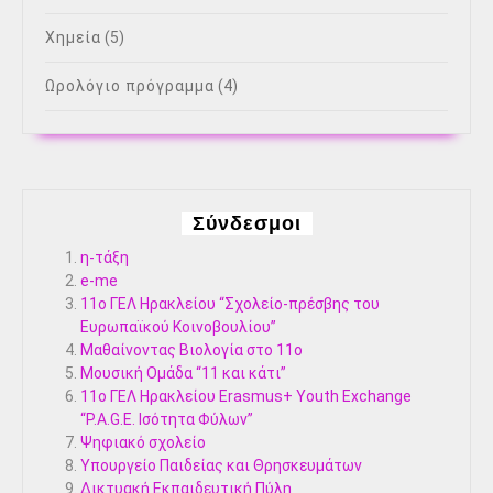
Χημεία
(5)
Ωρολόγιο πρόγραμμα
(4)
Σύνδεσμοι
η-τάξη
e-me
11ο ΓΕΛ Ηρακλείου “Σχολείο-πρέσβης του
Ευρωπαϊκού Κοινοβουλίου”
Μαθαίνοντας Βιολογία στο 11ο
Μουσική Ομάδα “11 και κάτι”
11ο ΓΕΛ Ηρακλείου Erasmus+ Youth Exchange
“P.A.G.E. Ισότητα Φύλων”
Ψηφιακό σχολείο
Υπουργείο Παιδείας και Θρησκευμάτων
Δικτυακή Εκπαιδευτική Πύλη