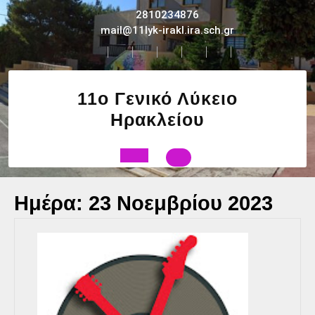
Skip
2810234876
to
mail@11lyk-irakl.ira.sch.gr
content
11ο Γενικό Λύκειο
Ηρακλείου
Open
Ημέρα:
23 Νοεμβρίου 2023
Button