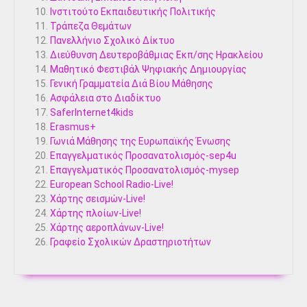
Ινστιτούτο Εκπαιδευτικής Πολιτικής
Τράπεζα Θεμάτων
Πανελλήνιο Σχολικό Δίκτυο
Διεύθυνση Δευτεροβάθμιας Εκπ/σης Ηρακλείου
Μαθητικό Φεστιβάλ Ψηφιακής Δημιουργίας
Γενική Γραμματεία Διά Βίου Μάθησης
Ασφάλεια στο Διαδίκτυο
SaferInternet4kids
Erasmus+
Γωνιά Μάθησης της Ευρωπαϊκής Ένωσης
Επαγγελματικός Προσανατολισμός-sep4u
Επαγγελματικός Προσανατολισμός-mysep
European School Radio-Live!
Χάρτης σεισμών-Live!
Χάρτης πλοίων-Live!
Χάρτης αεροπλάνων-Live!
Γραφείο Σχολικών Δραστηριοτήτων