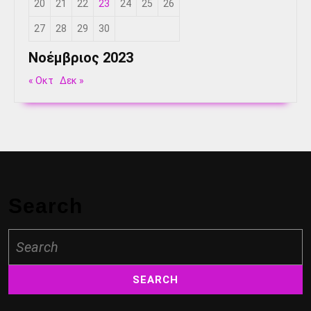
20
21
22
23
24
25
26
27
28
29
30
Νοέμβριος 2023
« Οκτ
Δεκ »
Search
Search
for: