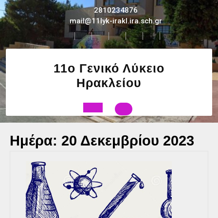
Skip
2810234876
to
mail@11lyk-irakl.ira.sch.gr
content
11ο Γενικό Λύκειο
Ηρακλείου
Open
Ημέρα:
20 Δεκεμβρίου 2023
Button