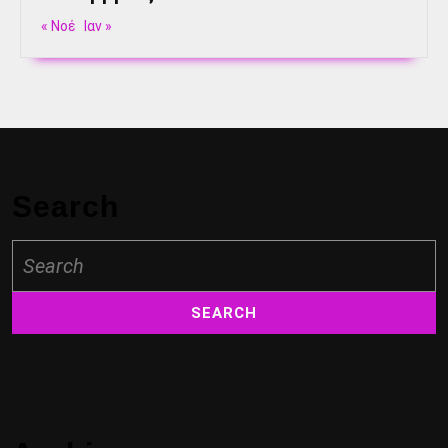
« Νοέ
Ιαν »
Search
Search
for: