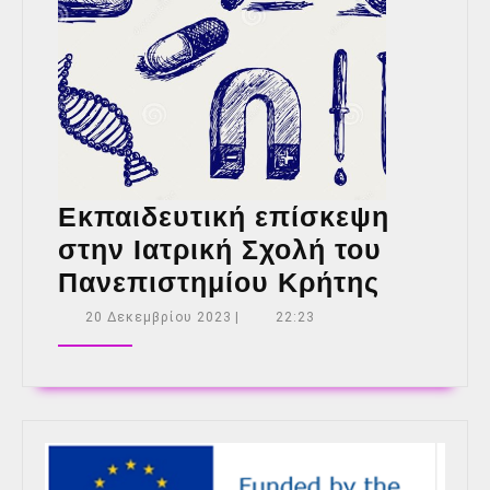
Εκπαιδευτική επίσκεψη
στην Ιατρική Σχολή του
Εκπαιδε
Πανεπιστημίου Κρήτης
επίσκε
20
20 Δεκεμβρίου 2023
|
22:23
Δεκεμβρίου
στην
2023
Ιατρική
Σχολή
του
Πανεπι