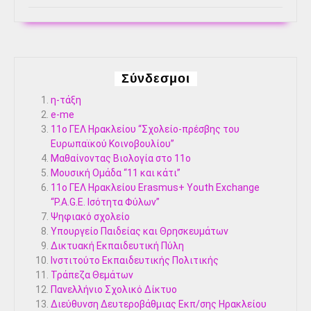
Σύνδεσμοι
η-τάξη
e-me
11ο ΓΕΛ Ηρακλείου “Σχολείο-πρέσβης του
Ευρωπαϊκού Κοινοβουλίου”
Μαθαίνοντας Βιολογία στο 11ο
Μουσική Ομάδα “11 και κάτι”
11ο ΓΕΛ Ηρακλείου Erasmus+ Youth Exchange
“P.A.G.E. Ισότητα Φύλων”
Ψηφιακό σχολείο
Υπουργείο Παιδείας και Θρησκευμάτων
Δικτυακή Εκπαιδευτική Πύλη
Ινστιτούτο Εκπαιδευτικής Πολιτικής
Τράπεζα Θεμάτων
Πανελλήνιο Σχολικό Δίκτυο
Διεύθυνση Δευτεροβάθμιας Εκπ/σης Ηρακλείου