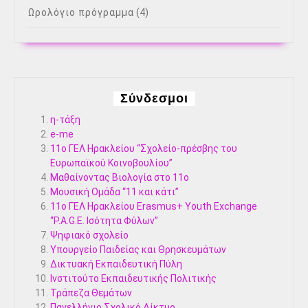
Ωρολόγιο πρόγραμμα
(4)
Σύνδεσμοι
η-τάξη
e-me
11ο ΓΕΛ Ηρακλείου “Σχολείο-πρέσβης του
Ευρωπαϊκού Κοινοβουλίου”
Μαθαίνοντας Βιολογία στο 11ο
Μουσική Ομάδα “11 και κάτι”
11ο ΓΕΛ Ηρακλείου Erasmus+ Youth Exchange
“P.A.G.E. Ισότητα Φύλων”
Ψηφιακό σχολείο
Υπουργείο Παιδείας και Θρησκευμάτων
Δικτυακή Εκπαιδευτική Πύλη
Ινστιτούτο Εκπαιδευτικής Πολιτικής
Τράπεζα Θεμάτων
Πανελλήνιο Σχολικό Δίκτυο