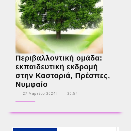
Περιβαλλοντική ομάδα:
εκπαιδευτική εκδρομή
στην Καστοριά, Πρέσπες,
Περιβαλλοντική
Νυμφαίο
ομάδα:
27
27 Μαρτίου 2024
|
20:54
Μαρτίου
εκπαιδευτική
2024
εκδρομή
στην
Καστοριά,