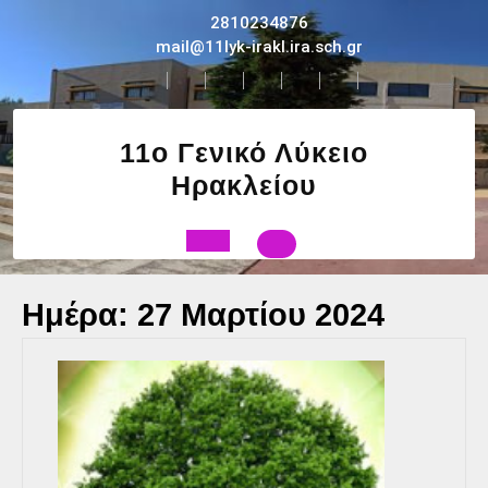
Skip
2810234876
to
mail@11lyk-irakl.ira.sch.gr
content
11ο Γενικό Λύκειο
Ηρακλείου
Open
Ημέρα:
27 Μαρτίου 2024
Button