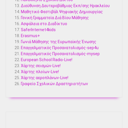
Διεύθυνση Δευτεροβάθμιας Εκπ/σης Ηρακλείου
Μαθητικό Φεστιβάλ Ψηφιακής Δημιουργίας
Γενική Γραμματεία Διά Βίου Μάθησης
Ασφάλεια στο Διαδίκτυο
SaferInternet4kids
Erasmus+
Γωνιά Μάθησης της Ευρωπαϊκής Ένωσης
Επαγγελματικός Προσανατολισμός-sep4u
Επαγγελματικός Προσανατολισμός-mysep
European School Radio-Live!
Χάρτης σεισμών-Live!
Χάρτης πλοίων-Live!
Χάρτης αεροπλάνων-Live!
Γραφείο Σχολικών Δραστηριοτήτων